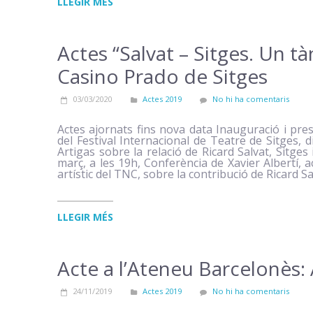
LLEGIR MÉS
Actes “Salvat – Sitges. Un tà
Casino Prado de Sitges
03/03/2020
Actes 2019
No hi ha comentaris
Actes ajornats fins nova data Inauguració i pre
del Festival Internacional de Teatre de Sitges, 
Artigas sobre la relació de Ricard Salvat, Sitge
març, a les 19h, Conferència de Xavier Albertí, a
artístic del TNC, sobre la contribució de Ricard S
LLEGIR MÉS
Acte a l’Ateneu Barcelonès:
24/11/2019
Actes 2019
No hi ha comentaris