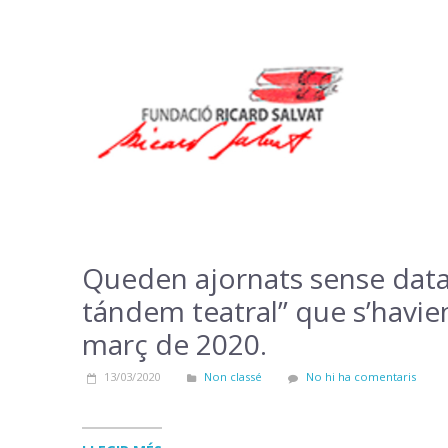
Notícies i Enllaços
Queden ajornats sense data e
tándem teatral” que s’havien
març de 2020.
13/03/2020
Non classé
No hi ha comentaris