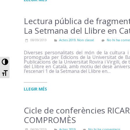
Lectura pública de fragments
La Setmana del Llibre en Ca
08/09/2019
Actes 2019
,
Non classé
No hi ha come
Diverses personalitats del món de la cultura i
promoguda per Edicions de la Universitat de Ba
Canviar a alt Contrast
Publicacions de la Universitat Rovira i Virgili, de
del Llibre en Català, amb motiu del desè aniver
Canviar la mida de Font
l’escenari 1 de la Setmana del Llibre en…
LLEGIR MÉS
Cicle de conferències RIC
COMPROMÈS
04/06/2019
Actes 2019
No hi ha comentaris