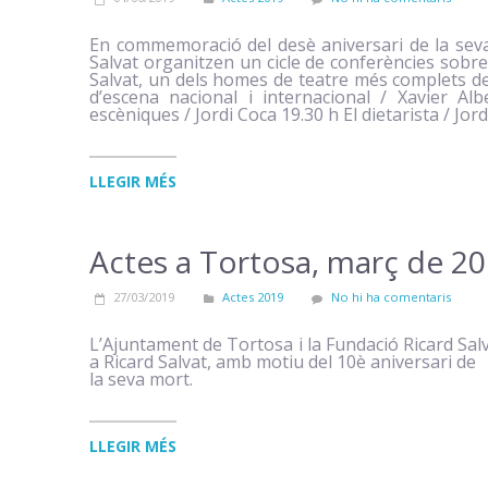
En commemoració del desè aniversari de la seva
Salvat organitzen un cicle de conferències sobre
Salvat, un dels homes de teatre més complets de 
d’escena nacional i internacional / Xavier Albe
escèniques / Jordi Coca 19.30 h El dietarista / Jor
LLEGIR MÉS
Actes a Tortosa, març de 2
27/03/2019
Actes 2019
No hi ha comentaris
L’Ajuntament de Tortosa i la Fundació Ricard Sa
a Ricard Salvat, amb motiu del 10è aniversari de
la seva mort.
LLEGIR MÉS