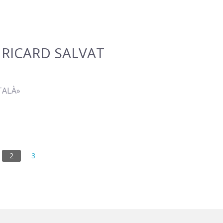
 RICARD SALVAT
TALÀ»
2
3