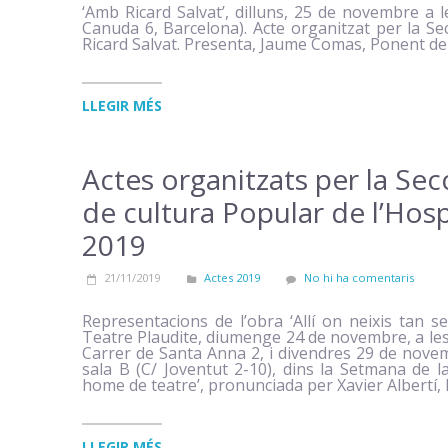
‘Amb Ricard Salvat’, dilluns, 25 de novembre a 
Canuda 6, Barcelona). Acte organitzat per la S
Ricard Salvat. Presenta, Jaume Comas, Ponent de 
LLEGIR MÉS
Actes organitzats per la Sec
de cultura Popular de l’Hos
2019
21/11/2019
Actes 2019
No hi ha comentaris
Representacions de l’obra ‘Allí on neixis tan se
Teatre Plaudite, diumenge 24 de novembre, a les 
Carrer de Santa Anna 2, i divendres 29 de novem
sala B (C/ Joventut 2-10), dins la Setmana de la 
home de teatre’, pronunciada per Xavier Albertí, 
LLEGIR MÉS