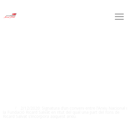
2/12/2020: Signatura d’un
conveni entre l’Arxiu Nacional
i la Fundació Ricard Salvat en
ritut del qual una part del fons
de Ricard Salvat s’incorpora
aaquest arxiu.
Inici
2/12/2020: Signatura d’un conveni entre l’Arxiu Nacional i
la Fundació Ricard Salvat en ritut del qual una part del fons de
Ricard Salvat s’incorpora aaquest arxiu.