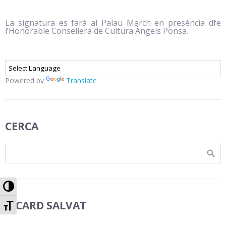
La signatura es farà al Palau March en presència dfe
l’Honorable Consellera de Cultura Àngels Ponsa.
Powered by
Translate
CERCA
Canviar a alt Contrast
Canviar la mida de Font
RICARD SALVAT